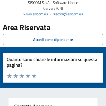
SISCOM S.p.A.- Software House
Cervere (CN)
www.siscom.eu
-
siscom@siscom.eu
Area Riservata
Accedi come dipendente
Quanto sono chiare le informazioni su questa
pagina?
Valuta da 1 a 5 stelle la pagina
Valuta 1 stelle su 5
Valuta 2 stelle su 5
Valuta 3 stelle su 5
Valuta 4 stelle su 5
Valuta 5 stelle su 5